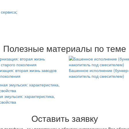
 сервиса
;
Полезные материалы по теме
зация: вторая жизнь заводов
Башенное исполнение (бункер
 поколения
накопитель под смесителем)
я эмульсия: характеристика,
 свойства
Оставить заявку
р телефона - мы перезвоним и обсудим интересующее Вас оборуд