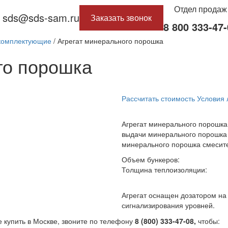
Отдел продаж
sds@sds-sam.ru
Заказать звонок
8
800
333-47-
 комплектующие
/
Агрегат минерального порошка
го порошка
Рассчитать стоимость
Условия 
Агрегат минерального порошка
выдачи минерального порошка 
минерального порошка смесите
Объем бункеров:
Толщина теплоизоляции:
Агрегат оснащен дозатором на 
сигнализирования уровней.
 купить в Москве, звоните по телефону
8 (800) 333-47-08,
чтобы: