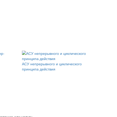
-
АСУ непрерывного и циклического
принципа действия
ование или услугу.